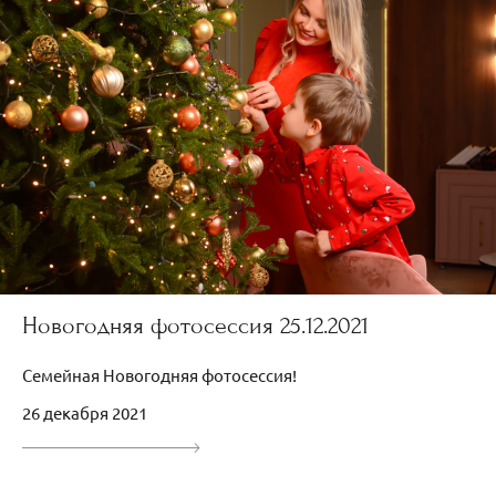
Новогодняя фотосессия 25.12.2021
Семейная Новогодняя фотосессия!
26 декабря 2021