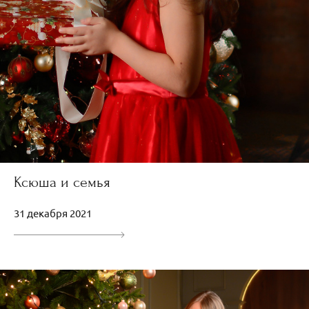
Ксюша и семья
31 декабря 2021