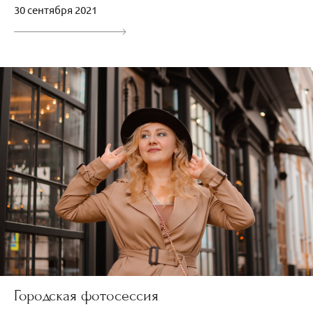
30 сентября 2021
Городская фотосессия