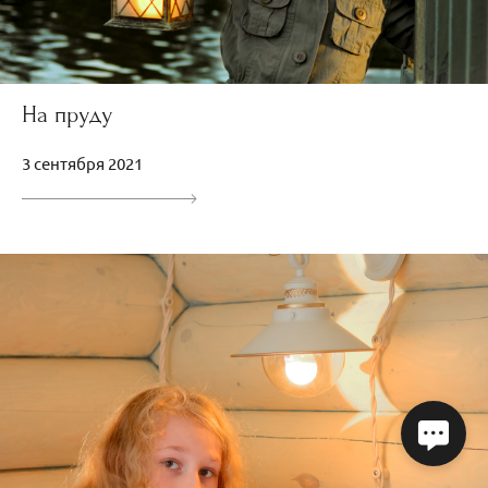
На пруду
3 сентября 2021