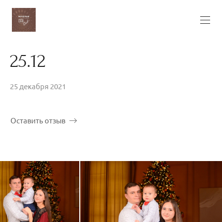
25.12
25 декабря 2021
Оставить отзыв