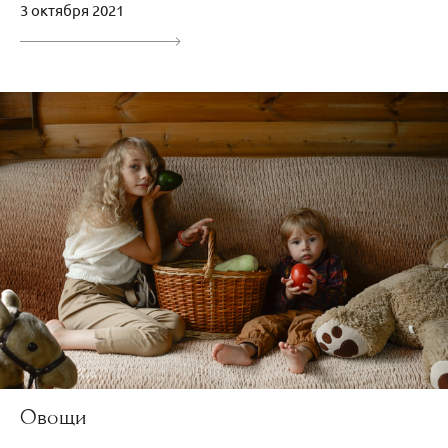
3 октября 2021
Овощи