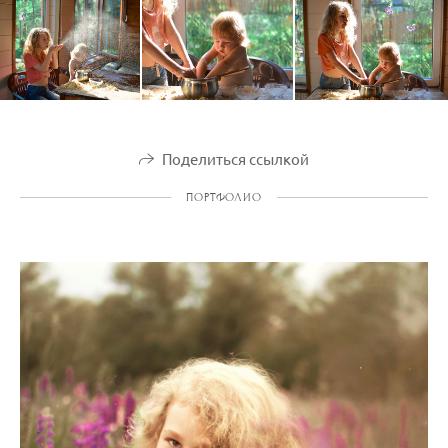
Поделиться ссылкой
ПОРТФОЛИО