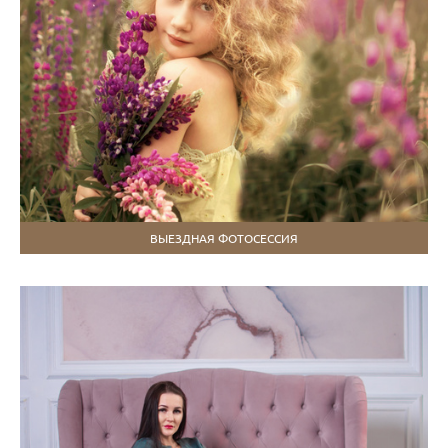
ВЫЕЗДНАЯ ФОТОСЕССИЯ