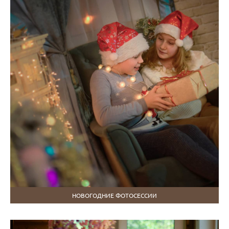
НОВОГОДНИЕ ФОТОСЕССИИ