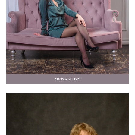
CROSS- STUDIO