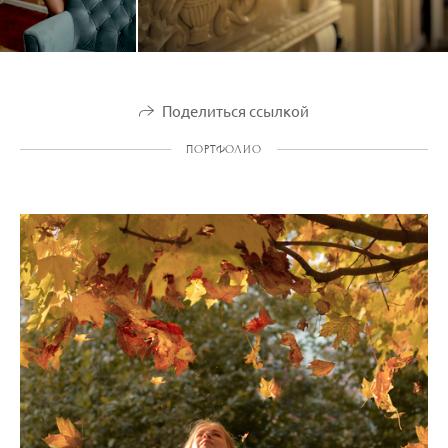
Поделиться ссылкой
ПОРТФОЛИО