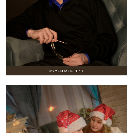
МУЖСКОЙ ПОРТРЕТ